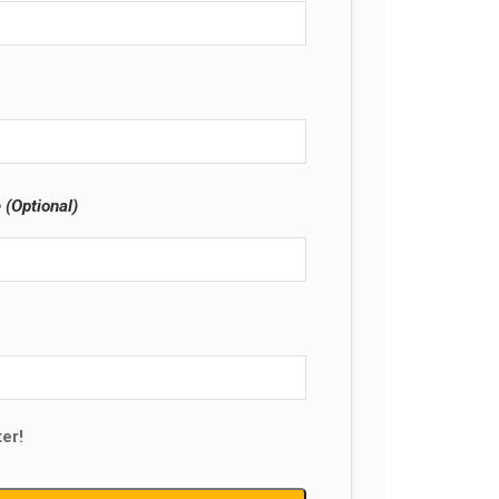
(Optional)
er!