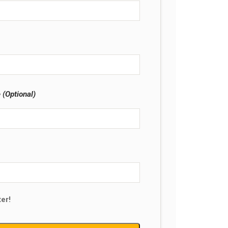
(Optional)
er!