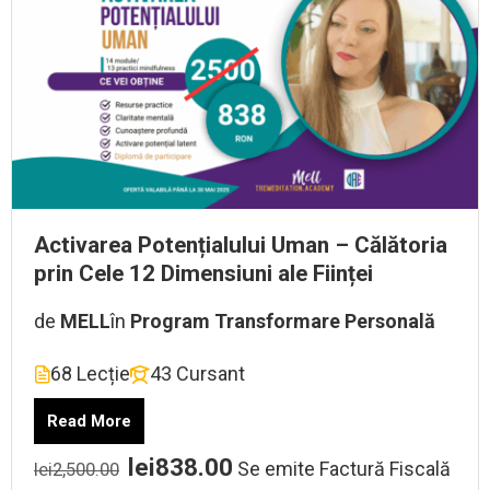
Activarea Potențialului Uman – Călătoria
prin Cele 12 Dimensiuni ale Ființei
de
MELL
în
Program Transformare Personală
68 Lecție
43 Cursant
Read More
lei838.00
Se emite Factură Fiscală
lei2,500.00