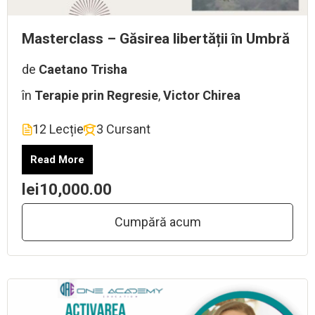
Masterclass – Găsirea libertății în Umbră
de
Caetano Trisha
în
Terapie prin Regresie
,
Victor Chirea
12 Lecție
3 Cursant
Read More
lei10,000.00
Cumpără acum