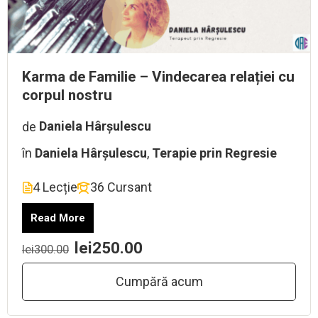
Karma de Familie – Vindecarea relației cu
corpul nostru
de
Daniela Hârșulescu
în
Daniela Hârșulescu
,
Terapie prin Regresie
4 Lecție
36 Cursant
Read More
lei250.00
lei300.00
Cumpără acum