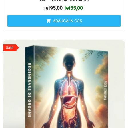
lei
95,00
lei
55,00
ADAUGĂ ÎN COȘ
Sale!