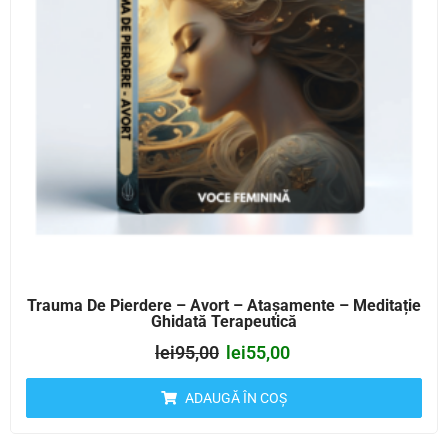
Trauma De Pierdere – Avort – Atașamente – Meditație
Ghidată Terapeutică
lei
95,00
lei
55,00
ADAUGĂ ÎN COȘ