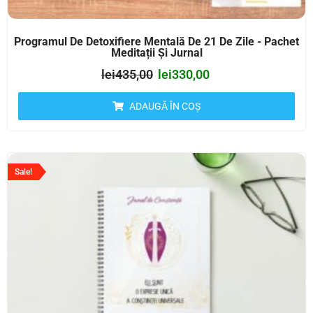
Programul De Detoxifiere Mentală De 21 De Zile - Pachet
Meditații Și Jurnal
lei
435,00
lei
330,00
ADAUGĂ ÎN COȘ
Sale!