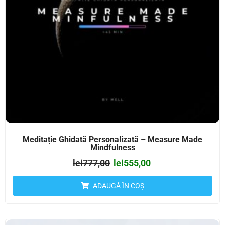
Meditație Ghidată Personalizată – Measure Made
Mindfulness
lei
777,00
lei
555,00
ADAUGĂ ÎN COȘ