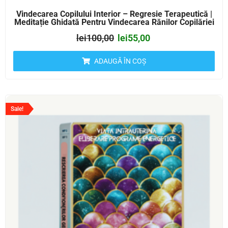
Vindecarea Copilului Interior – Regresie Terapeutică |
Meditație Ghidată Pentru Vindecarea Rănilor Copilăriei
lei
100,00
lei
55,00
ADAUGĂ ÎN COȘ
Sale!