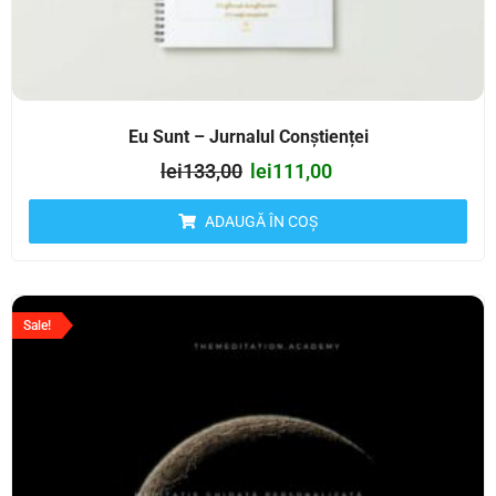
Eu Sunt – Jurnalul Conștienței
lei
133,00
lei
111,00
ADAUGĂ ÎN COȘ
Sale!