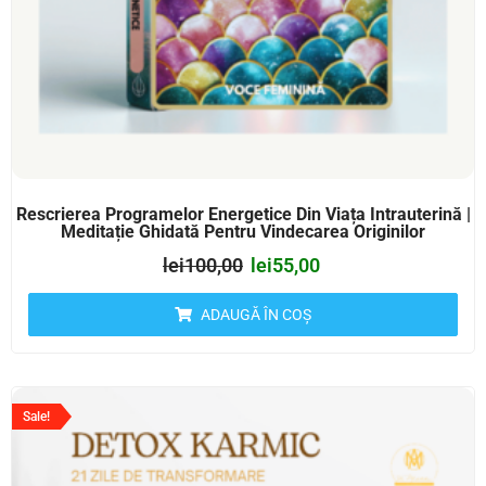
Rescrierea Programelor Energetice Din Viața Intrauterină |
Meditație Ghidată Pentru Vindecarea Originilor
lei
100,00
lei
55,00
ADAUGĂ ÎN COȘ
Sale!