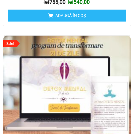
lei
755,00
lei
540,00
ADAUGĂ ÎN COȘ
Sale!