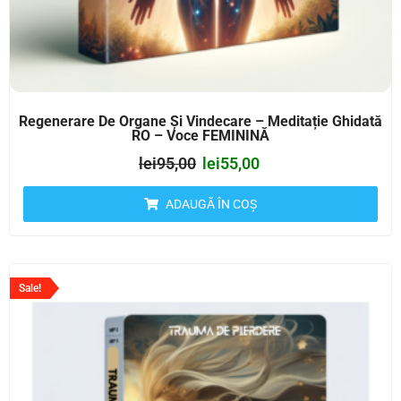
Regenerare De Organe Și Vindecare – Meditație Ghidată
RO – Voce FEMININĂ
lei
95,00
lei
55,00
ADAUGĂ ÎN COȘ
Sale!