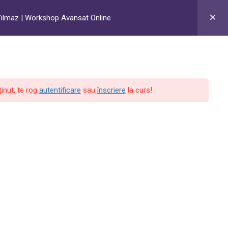
n Yilmaz | Workshop Avansat Online
Shop
Acces Cont
Contact
...
inut, te rog
autentificare
sau
înscriere
la curs!
© 2024 - One Academy | Education