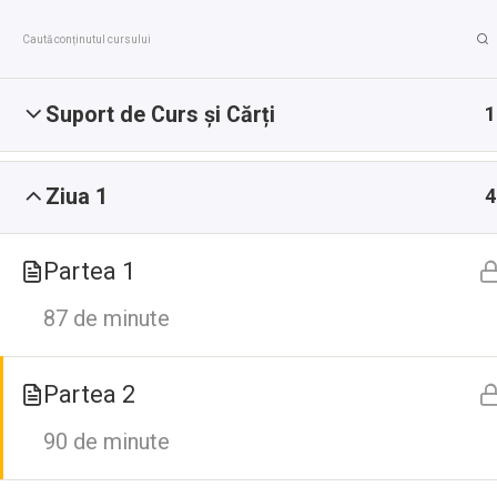
Suport de Curs și Cărți
1
Prima pagină
Listă Cursuri Video Înregistrate
Te
Ziua 1
4
Partea 1
87 de minute
Linkuri rapide
Partea 2
Politică de Confidențialitate
90 de minute
Termeni și Condiții