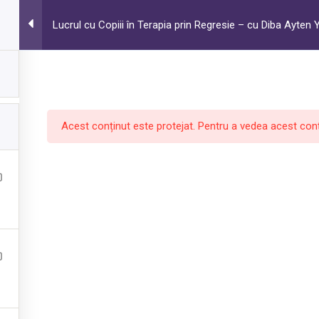
Lucrul cu Copiii în Terapia prin Regresie – cu Diba Ayte
Despre noi
Cursuri
rapie prin Regresie
Victor Chirea
Acest conținut este protejat. Pentru a vedea acest conț