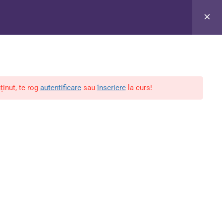
i
Shop
Acces Cont
Contact
...
ținut, te rog
autentificare
sau
înscriere
la curs!
tion