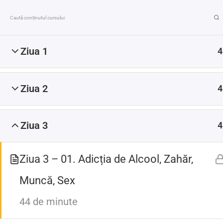
Ziua 1
4
Prima pagină
Listă Cursuri Video Înregistrate
Te
Ziua 2
4
Ziua 3
4
Linkuri rapide
Ziua 3 – 01. Adicția de Alcool, Zahăr,
Muncă, Sex
Politică de Confidențialitate
44 de minute
Termeni și Condiții