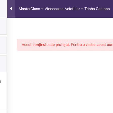
MasterClass – Vindecarea Adicțiilor – Trisha Caetano
Despre noi
Cursur
rapie prin Regresie
Victor Chirea
Acest conținut este protejat. Pentru a vedea acest con
© 2024 - One Academy | Educa