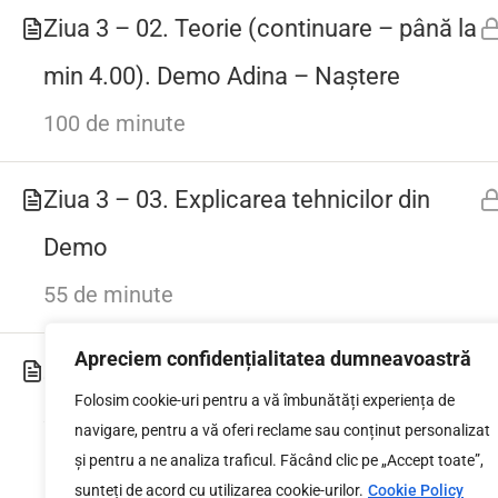
Politica de Cookies
Ziua 3 – 02. Teorie (continuare – până la
min 4.00). Demo Adina – Naștere
100 de minute
Ziua 3 – 03. Explicarea tehnicilor din
Demo
55 de minute
Apreciem confidențialitatea dumneavoastră
Ziua 3 – 04. Back-tracking.
Folosim cookie-uri pentru a vă îmbunătăți experiența de
Spiritualitatea. 2 x Călătorii ghidate
navigare, pentru a vă oferi reclame sau conținut personalizat
și pentru a ne analiza traficul. Făcând clic pe „Accept toate”,
116 minute
sunteți de acord cu utilizarea cookie-urilor.
Cookie Policy